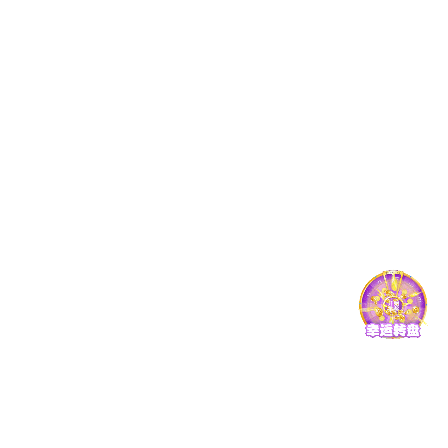
转会至巴黎圣日耳曼后，尽管面临新的挑战，但梅西
依然保持着高水平表现。他不仅继续为球队贡献进
球，还带动了周围队友发挥，让整个球队焕发新生。
而在国家队层面，他更是带领阿根廷夺得美洲杯和世
界杯等重要冠军，实现了个人与国家荣誉双丰收。
无论是在俱乐部还是国家队，梅西都展现出了极强的
适应能力与领导力。这种领导力并非源于言语，而是
通过自身努力与奉献赢得尊重，他用实际行动激励着
每一个身边的人，为他们树立了榜样。
3、个人荣誉与成就
纵观梅西39年的职业生涯，其所获得的荣誉几乎无人
可比。从金球奖到世界足球先生，多项国际大奖均被
其揽入怀中。他共获得过七次金球奖，这一数字令所