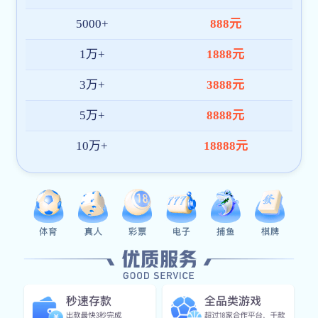
重要影响力。无论是在场上的表现还是在场下的人格
魅力，梅西都无愧于“足球之王”的称号。
1、梅西的技术特点
梅西以其极高的技术水平而闻名于世。他的小范围控
球能力让他能够在密集防守中巧妙穿梭，通过灵活的
身体移动和精准的传球来撕开对手防线。他善于利用
身体重心变化，使得防守球员难以预测他的下一步动
作，从而创造出更多进攻机会。
此外，梅西在射门方面也有着非凡的天赋。他不仅能
够用两脚进行射门，而且擅长远射和任意球，在关键
时刻总能挺身而出，为球队打入决定性的进球。这种
多样化的进攻手段使得他成为任何防线面临的一大威
胁。